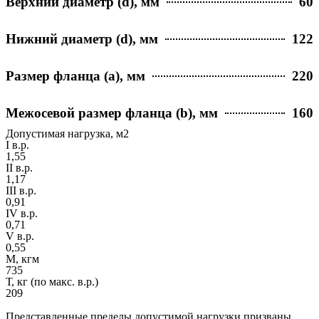
Верхний диаметр (d), мм
60
Нижний диаметр (d), мм
122
Размер фланца (a), мм
220
Межосевой размер фланца (b), мм
160
Допустимая нагрузка, м2
I в.р.
1,55
II в.р.
1,17
III в.р.
0,91
IV в.р.
0,71
V в.р.
0,55
М, кгм
735
Т, кг (по макс. в.р.)
209
Представленные пределы допустимой нагрузки призваны